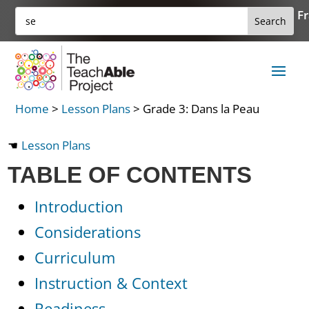
Skip
Search
Fr
Search
to
for:
for...
content
Home
>
Lesson Plans
>
Grade 3: Dans la Peau
Lesson Plans
TABLE OF CONTENTS
Introduction
Considerations
Curriculum
Instruction & Context
Readiness