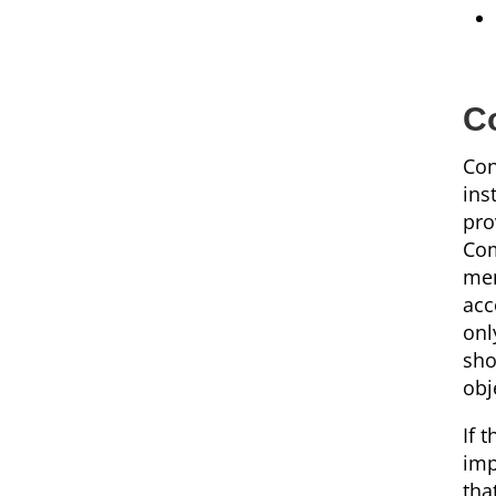
C
Con
ins
pro
Com
men
acc
onl
sho
obj
If 
imp
tha