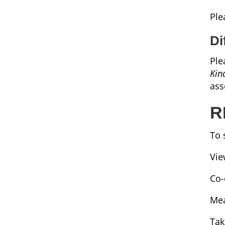
Ple
Di
Ple
Kin
ass
R
To 
Vie
Co-
Mea
Tak