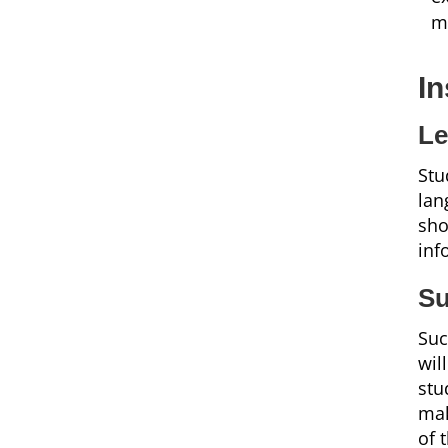
m
I
Le
Stu
lan
sho
inf
Su
Suc
wil
stu
mak
of 