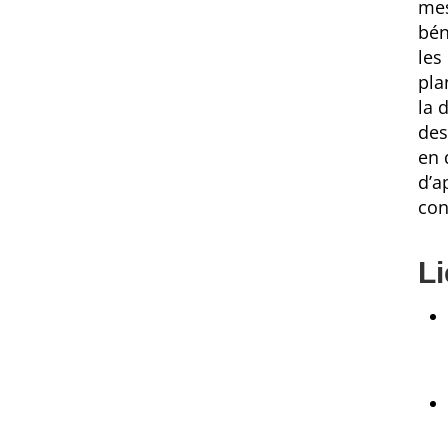
mes
bén
les
pla
la 
des
en 
d’a
con
Li