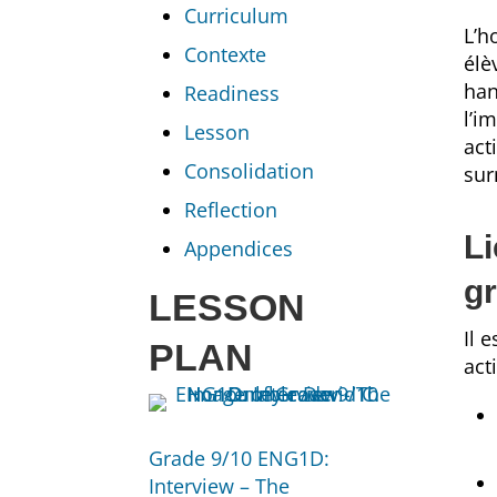
Curriculum
L’h
Contexte
élè
han
Readiness
l’i
Lesson
act
Consolidation
sur
Reflection
Li
Appendices
g
LESSON
Il 
PLAN
act
Grade 9/10 ENG1D:
Interview – The