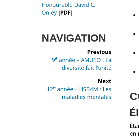
Honourable David C.
Onley
[PDF]
NAVIGATION
Previous
e
9
année – AMU1O : La
diversité fait l’unité
Next
e
12
année – HSB4M : Les
C
maladies mentales
Él
Éta
en 