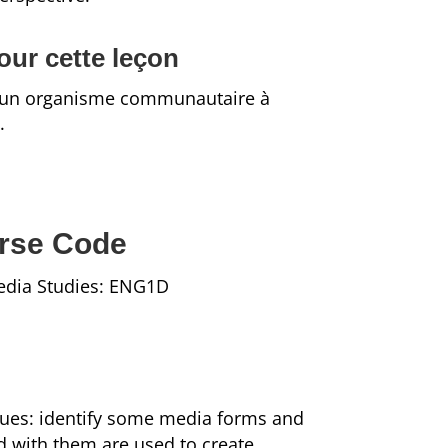
ur cette leçon
d’un organisme communautaire à
.
rse Code
Media Studies: ENG1D
ues: identify some media forms and
d with them are used to create