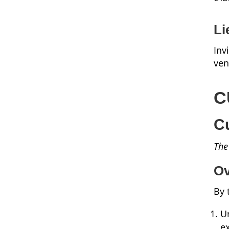
Li
Inv
ven
C
C
The
Ov
By 
U
e