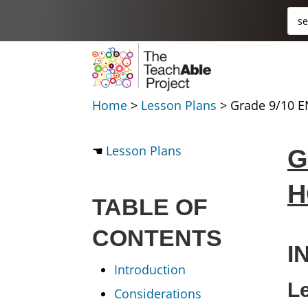
Skip
Rec
Se
to
for.
content
Home
>
Lesson Plans
>
Grade 9/10 E
Lesson Plans
G
H
TABLE OF
CONTENTS
I
Introduction
L
Considerations