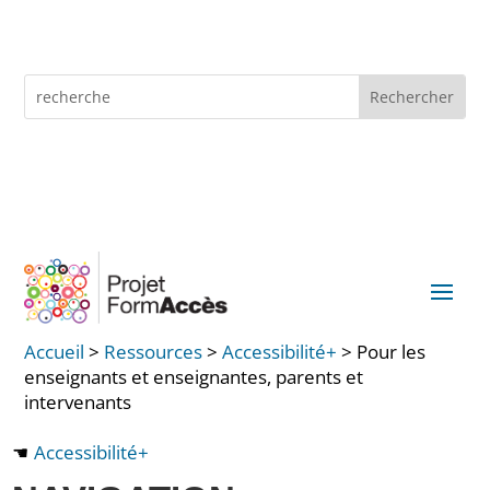
Skip
to
content
Rechercher :
Search
for...
English
Accueil
>
Ressources
>
Accessibilité+
>
Pour les
enseignants et enseignantes, parents et
intervenants
Accessibilité+