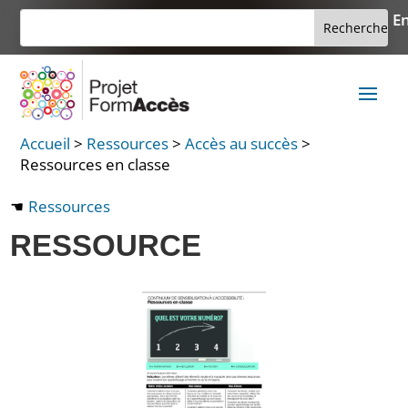
Skip
Rechercher :
En
Rechercher
to
…
content
Accueil
>
Ressources
>
Accès au succès
>
Ressources en classe
Ressources
RESSOURCE