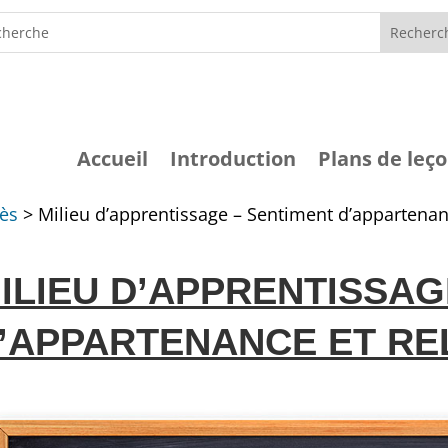
hercher :
arch
..
Accueil
Introduction
Plans de leç
cès
>
Milieu d’apprentissage – Sentiment d’appartenan
ILIEU D’APPRENTISSAG
’APPARTENANCE ET RE