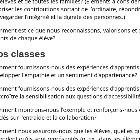
 élèves et de toutes les familles? (Éléments à considér
oriser les contributions sortant de l’ordinaire, répond
vegarder l’intégrité et la dignité des personnes.)
ment est-ce que nous reconnaissons, valorisons et cé
ents de chaque élève?
os classes
ment fournissons-nous des expériences d’apprentis
elopper l’empathie et un sentiment d’appartenance?
ment fournissons-nous des expériences d’apprentis
ccroître la sensibilisation aux questions d’accessibilit
ment montrons-nous l’exemple et renforçons-nous 
dés sur l’entraide et la collaboration?
ment nous assurons-nous que les élèves, quelles que 
endent qu’ils sont représentés (p. ex., dans les élémen