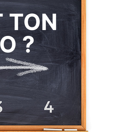
T TON
O ?