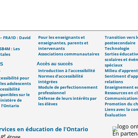
Pour les enseignants et
Transition vers l
– FRA1D : David
enseignantes, parents et
postsecondaire
intervenants
Technologie
SB4M : Les
Associations communautaires
Sorties éducative
tales
scolaires et év
Accès au succès
S
spéciaux
Introduction à l’accessibilité
Milieu d’apprent
+
Normes d’accessibilité
Sentiment d’app
cessibilité pour
intégrées
relations
 les adolescents
Module de perfectionnement
Enseignement en
cessibilité
professionnel
Ressources en cl
sponibles sur le
Défense de leurs intérêts par
Communication
inistère de
les élèves
Promotion du c
 l’Ontario
Liens avec la 
Évaluation
rvices en éducation de l’Ontario
En parten
e
18
étage