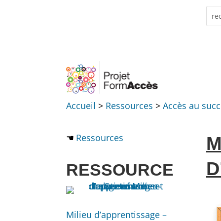
Skip
Rec
Se
to
for.
content
Accueil
>
Ressources
>
Accès au suc
Ressources
M
D
RESSOURCE
Milieu d’apprentissage –