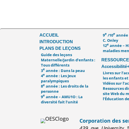
e
e
9
/10
année 
ACCUEIL
C. Onley
INTRODUCTION
e
12
année – H
PLANS DE LEÇONS
maladies men
Guide des leçons
RESSOURCE
Maternelle/Jardin d’enfants :
Tous différents
Accessibilité
e
3
année : Dans la peau
Livres sur l’ac
e
4
année : Les Jeux
les enfants et
paralympiques
Vidéos sur l’ac
e
8
année : Les droits de la
Ressources di
personne
site Web du m
e
9
année – AMU1O : La
l’Éducation de
diversité fait l’unité
Corporation des se
439, ave. University, 