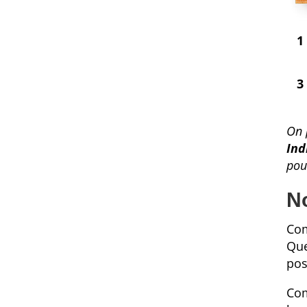
1 
3 
On 
Ind
pou
No
Com
Que
pos
Com