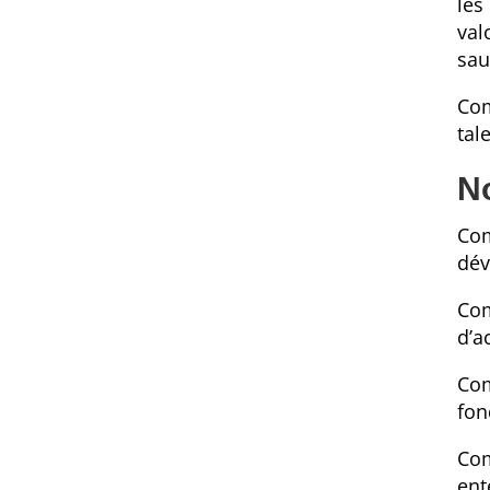
les
val
sau
Com
tal
N
Com
dév
Com
d’a
Com
fon
Com
ent