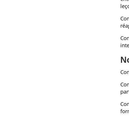
leç
Com
réa
Com
int
N
Com
Com
par
Com
for