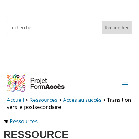
Skip
to
content
Rechercher :
Search
for...
English
Accueil
>
Ressources
>
Accès au succès
>
Transition
vers le postsecondaire
Ressources
RESSOURCE