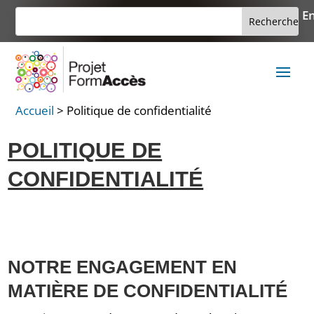
Skip
Rechercher :
En
Search
to
for...
content
Accueil
>
Politique de confidentialité
POLITIQUE DE
CONFIDENTIALITÉ
NOTRE ENGAGEMENT EN
MATIÈRE DE CONFIDENTIALITÉ